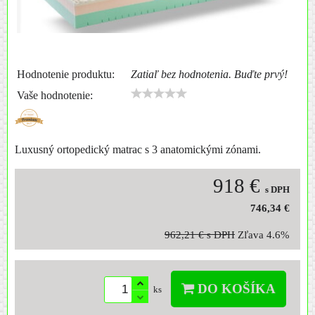
Hodnotenie produktu:
Zatiaľ bez hodnotenia. Buďte prvý!
Vaše hodnotenie:
Luxusný ortopedický matrac s 3 anatomickými zónami.
918 €
s DPH
746,34 €
962,21 €
s DPH
Zľava
4.6%
DO KOŠÍKA
ks