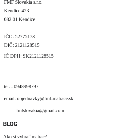
FMF Slovakia s.r.o.
Kendice 423
082 01 Kendice
IČO: 52775178
DIČ: 2121128515
IČ DPH: SK2121128515
tel. - 0948998797
email:
objednavky@fmf-matrace.sk
fmfslovakia@gmail.com
BLOG
Ako si vybrať matrac?