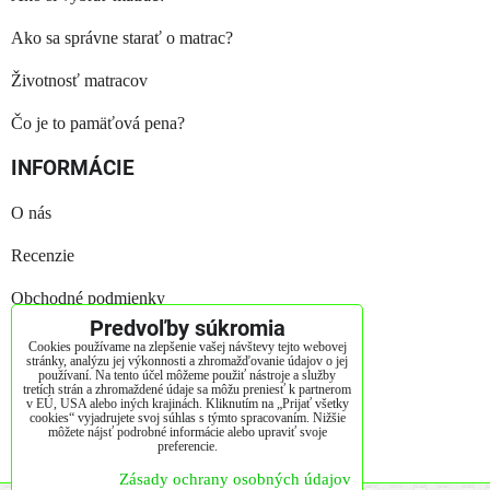
Ako sa správne starať o matrac?
Životnosť matracov
Čo je to pamäťová pena?
INFORMÁCIE
O nás
Recenzie
Obchodné podmienky
Predvoľby súkromia
Reklamačný poriadok
Cookies používame na zlepšenie vašej návštevy tejto webovej
stránky, analýzu jej výkonnosti a zhromažďovanie údajov o jej
používaní. Na tento účel môžeme použiť nástroje a služby
GDPR
tretích strán a zhromaždené údaje sa môžu preniesť k partnerom
v EÚ, USA alebo iných krajinách. Kliknutím na „Prijať všetky
cookies“ vyjadrujete svoj súhlas s týmto spracovaním. Nižšie
Kontakt
môžete nájsť podrobné informácie alebo upraviť svoje
preferencie.
Štatút súťaže
Zásady ochrany osobných údajov