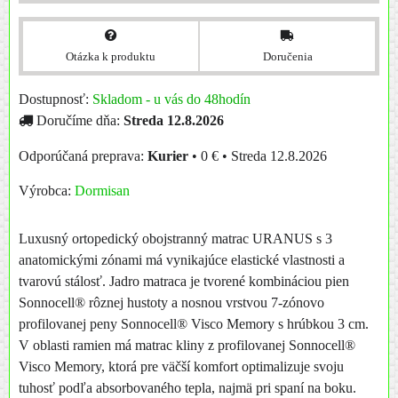
Otázka k produktu
Doručenia
Dostupnosť:
Skladom - u vás do 48hodín
Doručíme dňa:
Streda
12.8.2026
Kurier
•
0 €
•
Streda
12.8.2026
Výrobca:
Dormisan
Luxusný ortopedický obojstranný matrac URANUS s 3
anatomickými zónami má vynikajúce elastické vlastnosti a
tvarovú stálosť. Jadro matraca je tvorené kombináciou pien
Sonnocell® rôznej hustoty a nosnou vrstvou 7-zónovo
profilovanej peny Sonnocell® Visco Memory s hrúbkou 3 cm.
V oblasti ramien má matrac kliny z profilovanej Sonnocell®
Visco Memory, ktorá pre väčší komfort optimalizuje svoju
tuhosť podľa absorbovaného tepla, najmä pri spaní na boku.