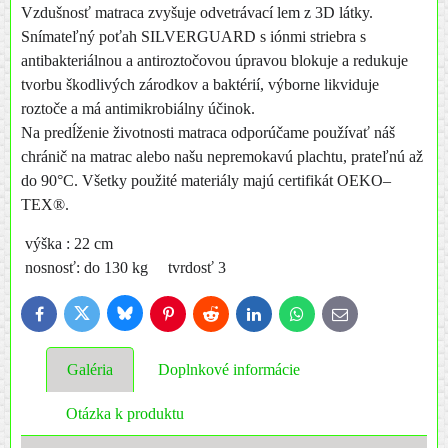
Vzdušnosť matraca zvyšuje odvetrávací lem z 3D látky.
Snímateľný poťah SILVERGUARD s iónmi striebra s
antibakteriálnou a antiroztočovou úpravou blokuje a redukuje
tvorbu škodlivých zárodkov a baktérií, výborne likviduje
roztoče a má antimikrobiálny účinok.
Na predĺženie životnosti matraca odporúčame používať náš
chránič na matrac alebo našu nepremokavú plachtu, prateľnú až
do 90°C. Všetky použité materiály majú certifikát OEKO–
TEX®.
výška : 22 cm
nosnosť: do 130 kg tvrdosť 3
Bluesky
Twitter
Facebook
Pinterest
Reddit
LinkedIn
WhatsApp
E-
mail
Galéria
Doplnkové informácie
Otázka k produktu