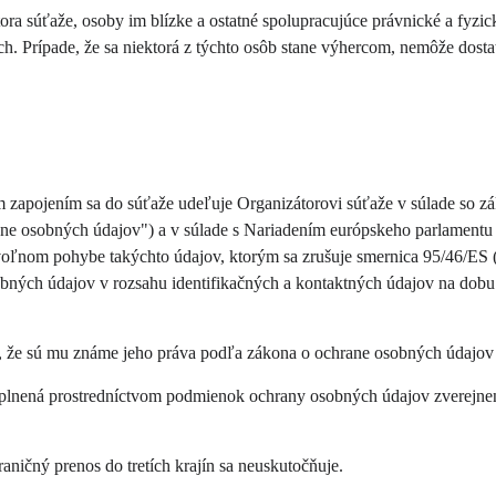
ora súťaže, osoby im blízke a ostatné spolupracujúce právnické a fyzick
. Prípade, že sa niektorá z týchto osôb stane výhercom, nemôže dosta
 zapojením sa do súťaže udeľuje Organizátorovi súťaže v súlade so z
rane osobných údajov") a v súlade s Nariadením európskeho parlamentu
voľnom pohybe takýchto údajov, ktorým sa zrušuje smernica 95/46/ES (v
bných údajov v rozsahu identifikačných a kontaktných údajov na dobu 
e, že sú mu známe jeho práva podľa zákona o ochrane osobných údajov 
e splnená prostredníctvom podmienok ochrany osobných údajov zverejn
ničný prenos do tretích krajín sa neuskutočňuje.