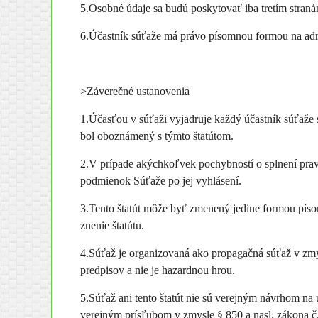
5.Osobné údaje sa budú poskytovať iba tretím stran
6.Účastník súťaže má právo písomnou formou na adres
>Záverečné ustanovenia
1.Účasťou v súťaži vyjadruje každý účastník súťaže s
bol oboznámený s týmto štatútom.
2.V prípade akýchkoľvek pochybností o splnení pravi
podmienok Súťaže po jej vyhlásení.
3.Tento štatút môže byť zmenený jedine formou písom
znenie štatútu.
4.Súťaž je organizovaná ako propagačná súťaž v zmy
predpisov a nie je hazardnou hrou.
5.Súťaž ani tento štatút nie sú verejným návrhom na
verejným prísľubom v zmysle § 850 a nasl. zákona č