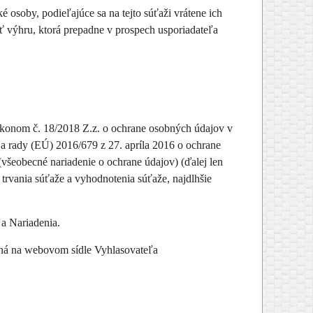
é osoby, podieľajúce sa na tejto súťaži vrátene ich
ť výhru, ktorá prepadne v prospech usporiadateľa
ákonom č. 18/2018 Z.z. o ochrane osobných údajov v
 a rady (EÚ) 2016/679 z 27. apríla 2016 o ochrane
šeobecné nariadenie o ochrane údajov) (ďalej len
trvania súťaže a vyhodnotenia súťaže, najdlhšie
a Nariadenia.
ená na webovom sídle Vyhlasovateľa