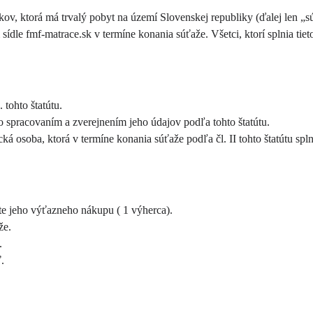
kov, ktorá má trvalý pobyt na území Slovenskej republiky (ďalej len „sú
dle fmf-matrace.sk v termíne konania súťaže. Všetci, ktorí splnia ti
 tohto štatútu.
o spracovaním a zverejnením jeho údajov podľa tohto štatútu.
á osoba, ktorá v termíne konania súťaže podľa čl. II tohto štatútu spl
te jeho výťazneho nákupu ( 1 výherca).
že.
.
.