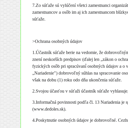
7.Zo súťaže sú vylúčení všetci zamestnanci organizát
zamestnancov a osôb im aj ich zamestnancom blízkych
súťaže.
>Ochrana osobných údajov
1.Účastník súťaže berie na vedomie, že dobrovoľným
znení neskorších predpisov (ďalej len „zákon o och
fyzických osôb pri spracúvaní́ osobných údajov a o 
„Nariadenie") dobrovoľný súhlas na spracovanie oso
však na dobu (1) roku odo dňa ukončenia súťaže.
2.Svojou účasťou v súťaži účastník súťaže vyhlasuj
3.Informačná povinnosti podľa čl. 13 Nariadenia j
(www.dedoles.sk).
4.Poskytnutie osobných údajov je dobrovoľné. Cezhra