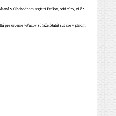
saná v Obchodnom registri Prešov, odd.:Sro, vl.č.:
dlá pre určenie víťazov súťaže.Štatút súťaže v plnom