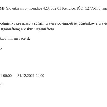
FMF Slovakia s.r.o., Kendice 423, 082 01 Kendice, IČO: 52775178, zapí
podmienky pre účasť v súťaži, práva a povinnosti jej účastnikov a pravi
rganizátora) a v sídle Organizátora.
ktov fmf-matrace.sk
ky
21 00:00 do 31.12.2021 24:00
00