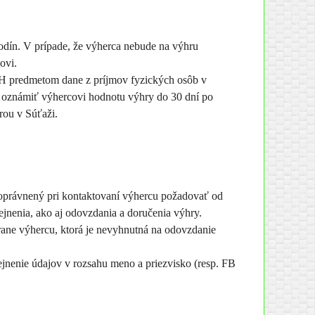
odín. V prípade, že výherca nebude na výhru
ovi.
PH predmetom dane z príjmov fyzických osôb v
ý oznámiť výhercovi hodnotu výhry do 30 dní po
rou v Súťaži.
 oprávnený pri kontaktovaní výhercu požadovať od
ejnenia, ako aj odovzdania a doručenia výhry.
trane výhercu, ktorá je nevyhnutná na odovzdanie
ejnenie údajov v rozsahu meno a priezvisko (resp. FB