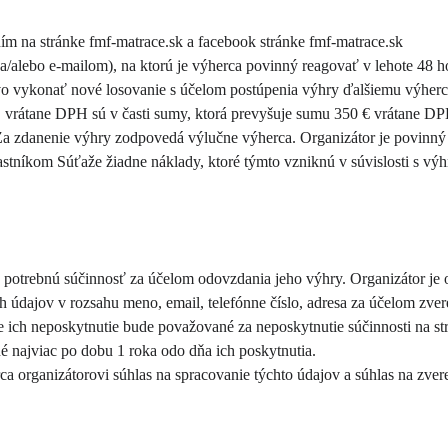
m na stránke fmf-matrace.sk a facebook stránke fmf-matrace.sk
/alebo e-mailom), na ktorú je výherca povinný reagovať v lehote 48 h
ávo vykonať nové losovanie s účelom postúpenia výhry ďalšiemu výherc
, vrátane DPH sú v časti sumy, ktorá prevyšuje sumu 350 € vrátane D
 Za zdanenie výhry zodpovedá výlučne výherca. Organizátor je povinn
stníkom Súťaže žiadne náklady, ktoré týmto vzniknú v súvislosti s výh
 potrebnú súčinnosť za účelom odovzdania jeho výhry. Organizátor je
 údajov v rozsahu meno, email, telefónne číslo, adresa za účelom zver
e ich neposkytnutie bude považované za neposkytnutie súčinnosti na s
 najviac po dobu 1 roka odo dňa ich poskytnutia.
 organizátorovi súhlas na spracovanie týchto údajov a súhlas na zver