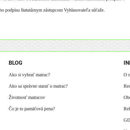
eho podpisu štatutárnym zástupcom Vyhlasovateľa súťaže.
BLOG
I
Ako si vybrať matrac?
O 
Ako sa správne starať o matrac?
Rec
Životnosť matracov
Ob
Čo je to pamäťová pena?
Rek
GD