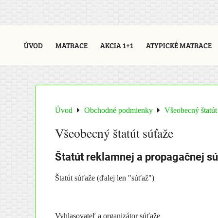
ÚVOD
MATRACE
AKCIA 1+1
ATYPICKÉ MATRACE
Úvod
Obchodné podmienky
Všeobecný štatút
Všeobecný štatút súťaže
Štatút reklamnej a propagačnej sú
Štatút súťaže (ďalej len "súťaž")
Vyhlasovateľ a organizátor súťaže