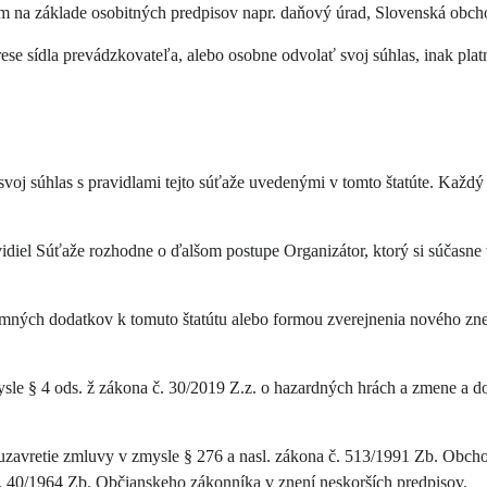
ám na základe osobitných predpisov napr. daňový úrad, Slovenská obch
e sídla prevádzkovateľa, alebo osobne odvolať svoj súhlas, inak platn
voj súhlas s pravidlami tejto súťaže uvedenými v tomto štatúte. Každý
diel Súťaže rozhodne o ďalšom postupe Organizátor, ktorý si súčasne 
ných dodatkov k tomuto štatútu alebo formou zverejnenia nového zneni
sle § 4 ods. ž zákona č. 30/2019 Z.z. o hazardných hrách a zmene a d
 uzavretie zmluvy v zmysle § 276 a nasl. zákona č. 513/1991 Zb. Obch
. 40/1964 Zb. Občianskeho zákonníka v znení neskorších predpisov.