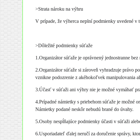
>Strata nároku na výhru
V prípade, že výherca neplní podmienky uvedené v to
>Dôležité podmienky súťaže
1.Organizátor súťaže je oprávnený jednostranne bez n
2.Organizátor súťaže si zároveň vyhradzuje právo pos
vznikne podozrenie z akéhokoľvek manipulovania a
3.Účasť v súťaži ani výhry nie je možné vymáhať prá
4.Prípadné námietky s priebehom súťaže je možné or
Námietky podané neskôr nebudú brané do úvahy.
5.Osoby nespĺňajúce podmienky účasti v súťaži aleb
6.Usporiadateľ ďalej neručí za doručenie správy, kto