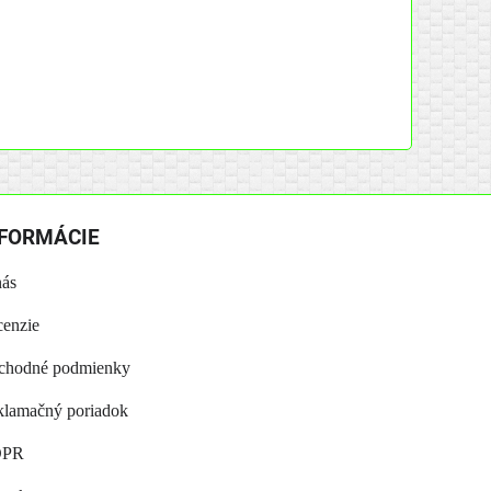
NFORMÁCIE
nás
enzie
chodné podmienky
lamačný poriadok
PR