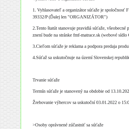
1. Vyhlasovateľ a organizátor súťaže je spoločnosť 
39332/P (Ďalej len "ORGANIZÁTOR")
2.Tento štatút stanovuje pravidlá súťaže, všeobecné 
znení bude na stránke fmf-matrace.sk (webové sídlo O
3.Cieľom súťaže je reklama a podpora predaja produ
4.Súťaž sa uskutočnuje na území Slovenskej republi
Trvanie súťaže
Termín súťaže je stanovený na obdobie od 13.10.20
Žrebovanie výhercov sa uskutoční 03.01.2022 o 15:
>Osoby oprávnené zúčastniť sa súťaže