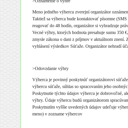
>Oznámenie o výhre
Meno jedného výhercu zverejní organizátor oznámení
Taktiež sa výherca bude kontaktovať písomne (SMS a
reagovať do 48 hodín, organizátor si vyhradzuje pr
Vecné výhry, ktorých hodnota presahuje sumu 350 €
zmysle zákona o dani z príjmov v aktuálnom znení.
vyhlásení výsledkov Súťaže. Organizátor nehradí úča
>Odovzdanie výhry
Výherca je povinný poskytnúť organizátorovi súťaže
výhercu súťaže, súhlas so spracovaním jeho osobných
Poskytnutie týchto údajov výhercu je dobrovoľné, al
výhry. Údaje výhercu budú organizátorom spracúvané
Poskytnutím vyššie uvedených údajov udeľuje výherca
meno) v zozname výhercov