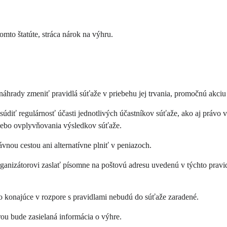
mto štatúte, stráca nárok na výhru.
áhrady zmeniť pravidlá súťaže v priebehu jej trvania, promočnú akciu sk
údiť regulárnosť účasti jednotlivých účastníkov súťaže, ako aj právo v
lebo ovplyvňovania výsledkov súťaže.
vnou cestou ani alternatívne plniť v peniazoch.
ganizátorovi zaslať písomne na poštovú adresu uvedenú v týchto pravi
o konajúce v rozpore s pravidlami nebudú do súťaže zaradené.
rou bude zasielaná informácia o výhre.