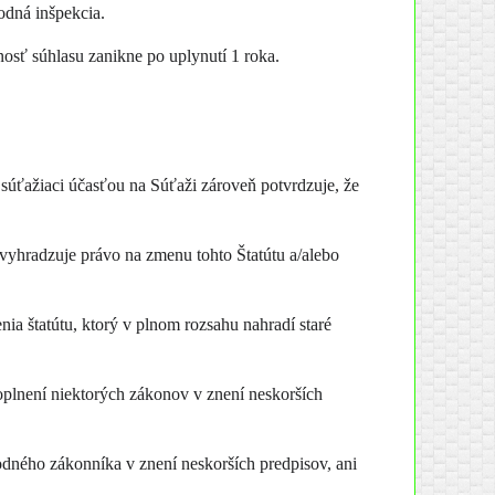
odná inšpekcia.
osť súhlasu zanikne po uplynutí 1 roka.
 súťažiaci účasťou na Súťaži zároveň potvrdzuje, že
vyhradzuje právo na zmenu tohto Štatútu a/alebo
a štatútu, ktorý v plnom rozsahu nahradí staré
oplnení niektorých zákonov v znení neskorších
odného zákonníka v znení neskorších predpisov, ani