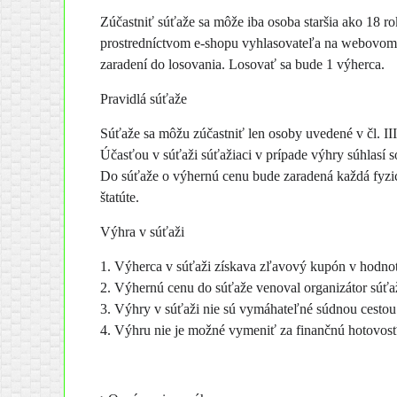
Zúčastniť súťaže sa môže iba osoba staršia ako 18 ro
prostredníctvom e-shopu vyhlasovateľa na webovom sí
zaradení do losovania. Losovať sa bude 1 výherca.
Pravidlá súťaže
Súťaže sa môžu zúčastniť len osoby uvedené v čl. III.
Účasťou v súťaži súťažiaci v prípade výhry súhlasí s
Do súťaže o výhernú cenu bude zaradená každá fyzick
štatúte.
Výhra v súťaži
1. Výherca v súťaži získava zľavový kupón v hodno
2. Výhernú cenu do súťaže venoval organizátor súťa
3. Výhry v súťaži nie sú vymáhateľné súdnou cestou
4. Výhru nie je možné vymeniť za finančnú hotovosť