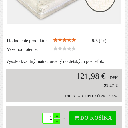
Hodnotenie produktu:
5
/
5
(
2
x)
Vaše hodnotenie:
Vysoko kvalitný matrac určený do detských postieľok.
121,98 €
s DPH
99,17 €
140,81 €
s DPH
Zľava
13.4%
DO KOŠÍKA
ks