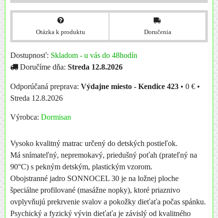
Otázka k produktu
Doručenia
Dostupnosť:
Skladom - u vás do 48hodín
Doručíme dňa:
Streda
12.8.2026
Výdajne miesto - Kendice 423
•
0 €
•
Streda
12.8.2026
Výrobca:
Dormisan
Vysoko kvalitný matrac určený do detských postieľok.
Má snímateľný, nepremokavý, priedušný poťah (prateľný na
90°C) s pekným detským, plastickým vzorom.
Obojstranné jadro SONNOCEL 30 je na ložnej ploche
špeciálne profilované (masážne nopky), ktoré priaznivo
ovplyvňujú prekrvenie svalov a pokožky dieťaťa počas spánku.
Psychický a fyzický vývin dieťaťa je závislý od kvalitného