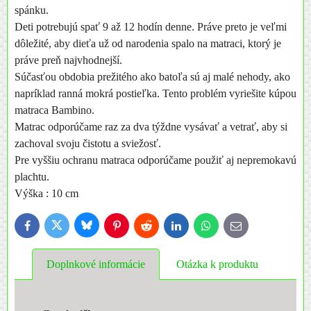
spánku.
Deti potrebujú spať 9 až 12 hodín denne. Práve preto je veľmi
dôležité, aby dieťa už od narodenia spalo na matraci, ktorý je
práve preň najvhodnejší.
Súčasťou obdobia prežitého ako batoľa sú aj malé nehody, ako
napríklad ranná mokrá postieľka. Tento problém vyriešite kúpou
matraca Bambino.
Matrac odporúčame raz za dva týždne vysávať a vetrať, aby si
zachoval svoju čistotu a sviežosť.
Pre vyššiu ochranu matraca odporúčame použiť aj nepremokavú
plachtu.
Výška : 10 cm
Bluesky
Twitter
Facebook
Pinterest
Reddit
LinkedIn
WhatsApp
E-
mail
Doplnkové informácie
Otázka k produktu