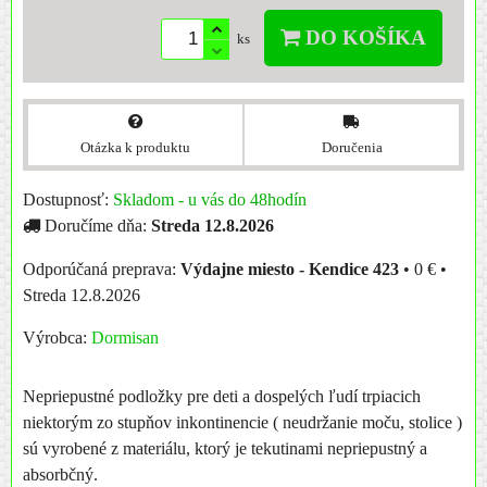
DO KOŠÍKA
ks
Otázka k produktu
Doručenia
Dostupnosť:
Skladom - u vás do 48hodín
Doručíme dňa:
Streda
12.8.2026
Výdajne miesto - Kendice 423
•
0 €
•
Streda
12.8.2026
Výrobca:
Dormisan
Nepriepustné podložky pre deti a dospelých ľudí trpiacich
niektorým zo stupňov inkontinencie ( neudržanie moču, stolice )
sú vyrobené z materiálu, ktorý je tekutinami nepriepustný a
absorbčný.