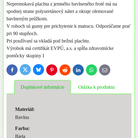
Nepremokavá plachta z jemného bavlneného froté má na
spodnej strane polyuretánový náter a okraje olemované
bavlneným prúžkom.
V rohoch sú gumy pre prichytenie k matracu. Odporúčame prať
pri 90 stupňoch.
Pri používaní sa vkladá pod bežnú plachtu.
Výrobok má certifikát EVPÚ, a.s. a spĺňa zdravotnícke
pomôcky skupiny I
Bluesky
Twitter
Facebook
Pinterest
Reddit
LinkedIn
WhatsApp
E-
mail
Doplnkové informácie
Otázka k produktu
Materiál:
Bavlna
Farba:
Biela