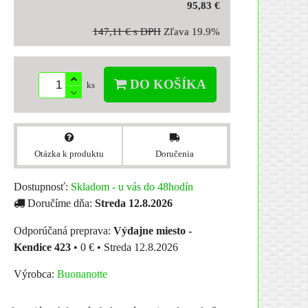
95,83 €
147,11 €
s DPH
Zľava
19.9%
DO KOŠÍKA
ks
Otázka k produktu
Doručenia
Dostupnosť:
Skladom - u vás do 48hodín
Doručíme dňa:
Streda
12.8.2026
Výdajne miesto -
Kendice 423
•
0 €
•
Streda
12.8.2026
Výrobca:
Buonanotte