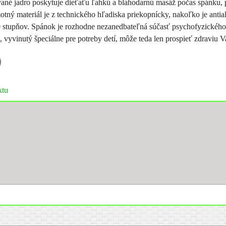
vané jadro poskytuje dieťaťu ľahkú a blahodarnú masáž počas spánku, 
tný materiál je z technického hľadiska priekopnícky, nakoľko je anti
90 stupňov. Spánok je rozhodne nezanedbateľná súčasť psychofyzického v
 vyvinutý špeciálne pre potreby detí, môže teda len prospieť zdraviu Va
il
ktu