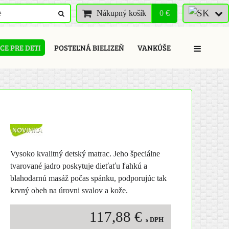
Nákupný košík
0 €
E PRE DETI
POSTEĽNÁ BIELIZEŇ
VANKÚŠE
Vysoko kvalitný detský matrac. Jeho špeciálne
tvarované jadro poskytuje dieťaťu ľahkú a
blahodarnú masáž počas spánku, podporujúc tak
krvný obeh na úrovni svalov a kože.
117,88 €
s DPH