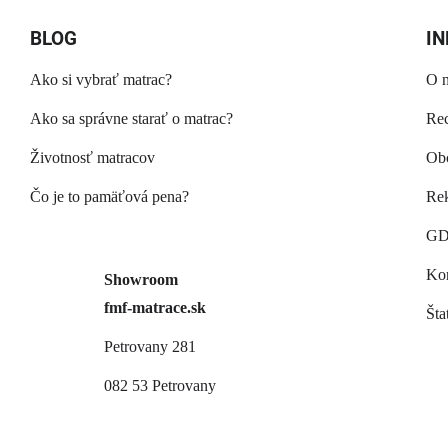
BLOG
I
Ako si vybrať matrac?
O 
Ako sa správne starať o matrac?
Rec
Životnosť matracov
Ob
Čo je to pamäťová pena?
Rek
GD
Kon
Showroom
fmf-matrace.sk
Šta
Petrovany 281
082 53 Petrovany