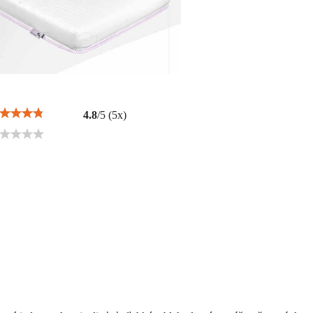
4.8
/
5
(
5
x)