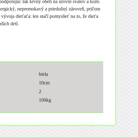
podporujúc tak krvný obeh na úrovni svalov a kože.
alergický, nepremokavý a priedušný zároveň, pričom
ývoja dieťaťa: len stačí pomyslieť na to, že dieťa
šich detí.
biela
10cm
2
100kg