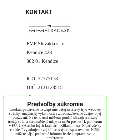
KONTAKT
FMF Slovakia s.r.o.
Kendice 423
082 01 Kendice
IČO: 52775178
DIČ: 2121128515
IČ DPH: SK2121128515
Predvoľby súkromia
Cookies používame na zlepšenie vašej návštevy tejto webovej
stránky, analýzu jej výkonnosti a zhromažďovanie údajov o jej
používaní. Na tento účel môžeme použiť nástroje a služby
tretích strán a zhromaždené údaje sa môžu preniesť k partnerom
v EÚ, USA alebo iných krajinách. Kliknutím na „Prijať všetky
tel. - 0948998797
cookies“ vyjadrujete svoj súhlas s týmto spracovaním. Nižšie
môžete nájsť podrobné informácie alebo upraviť svoje
preferencie.