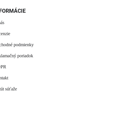
NFORMÁCIE
nás
enzie
chodné podmienky
lamačný poriadok
PR
takt
tút súťaže