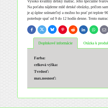
Vysoko kvalitný detský matrac. Jeho špeciálne tvaro
Na poťahu nájdeme milé detské obrázky, pričom samo
je aj úplne snímateľný a možno ho prať pri teplote 
potrebuje spať od 9 do 12 hodín denne. Tento matrac,
Bluesky
Twitter
Facebook
Pinterest
Reddit
LinkedIn
WhatsApp
E-
ma
Doplnkové informácie
Otázka k produ
Farba:
celková výška:
Tvrdosť:
max.nosnosť: