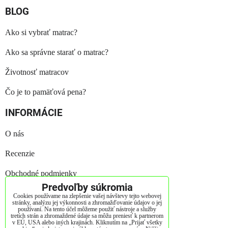
BLOG
Ako si vybrať matrac?
Ako sa správne starať o matrac?
Životnosť matracov
Čo je to pamäťová pena?
INFORMÁCIE
O nás
Recenzie
Obchodné podmienky
Predvoľby súkromia
Reklamačný poriadok
Cookies používame na zlepšenie vašej návštevy tejto webovej
stránky, analýzu jej výkonnosti a zhromažďovanie údajov o jej
používaní. Na tento účel môžeme použiť nástroje a služby
GDPR
tretích strán a zhromaždené údaje sa môžu preniesť k partnerom
v EÚ, USA alebo iných krajinách. Kliknutím na „Prijať všetky