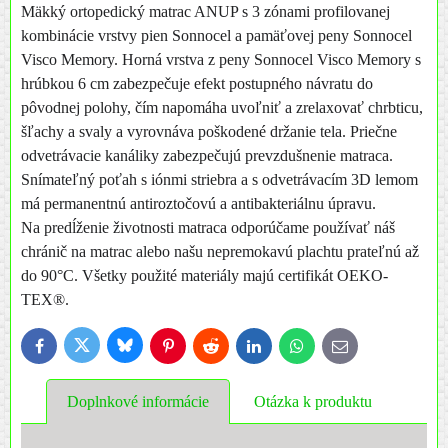
Mäkký ortopedický matrac ANUP s 3 zónami profilovanej
kombinácie vrstvy pien Sonnocel a pamäťovej peny Sonnocel
Visco Memory. Horná vrstva z peny Sonnocel Visco Memory s
hrúbkou 6 cm zabezpečuje efekt postupného návratu do
pôvodnej polohy, čím napomáha uvoľniť a zrelaxovať chrbticu,
šľachy a svaly a vyrovnáva poškodené držanie tela. Priečne
odvetrávacie kanáliky zabezpečujú prevzdušnenie matraca.
Snímateľný poťah s iónmi striebra a s odvetrávacím 3D lemom
má permanentnú antiroztočovú a antibakteriálnu úpravu.
Na predĺženie životnosti matraca odporúčame používať náš
chránič na matrac alebo našu nepremokavú plachtu prateľnú až
do 90°C. Všetky použité materiály majú certifikát OEKO-
TEX®.
Bluesky
Twitter
Facebook
Pinterest
Reddit
LinkedIn
WhatsApp
E-
mail
Doplnkové informácie
Otázka k produktu