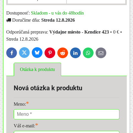
Dostupnosť:
Skladom - u vás do 48hodín
Doručíme dňa:
Streda
12.8.2026
Výdajne miesto - Kendice 423
•
0 €
•
Streda
12.8.2026
Bluesky
Twitter
Facebook
Pinterest
Reddit
LinkedIn
WhatsApp
E-
mail
Otázka k produktu
Nová otázka k produktu
*
Meno:
*
Váš e-mail: