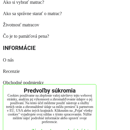
Ako si vybrať matrac?
Ako sa správne starať o matrac?
Životnosť matracov
Čo je to pamäťová pena?
INFORMÁCIE
O nás
Recenzie
Obchodné podmienky
Predvoľby súkromia
Reklamačný poriadok
Cookies používame na zlepšenie vašej návštevy tejto webovej
stránky, analýzu jej výkonnosti a zhromažďovanie údajov o jej
používaní. Na tento účel môžeme použiť nástroje a služby
GDPR
tretích strán a zhromaždené údaje sa môžu preniesť k partnerom
v EÚ, USA alebo iných krajinách. Kliknutím na „Prijať všetky
cookies“ vyjadrujete svoj súhlas s týmto spracovaním. Nižšie
Kontakt
môžete nájsť podrobné informácie alebo upraviť svoje
preferencie.
Štatút súťaže