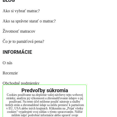
BLOG
Ako si vybrať matrac?
Ako sa správne starať o matrac?
Životnosť matracov
Čo je to pamäťová pena?
INFORMÁCIE
O nás
Recenzie
Obchodné podmienky
Predvoľby súkromia
Reklamačný poriadok
Cookies používame na zlepšenie vašej návštevy tejto webovej
stránky, analýzu jej výkonnosti a zhromažďovanie údajov o jej
používaní. Na tento účel môžeme použiť nástroje a služby
GDPR
tretích strán a zhromaždené údaje sa môžu preniesť k partnerom
v EÚ, USA alebo iných krajinách. Kliknutím na „Prijať všetky
cookies“ vyjadrujete svoj súhlas s týmto spracovaním. Nižšie
Kontakt
môžete nájsť podrobné informácie alebo upraviť svoje